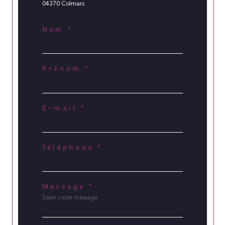
04370 Colmars
Nom *
Prénom *
E-mail *
Téléphone *
Message *