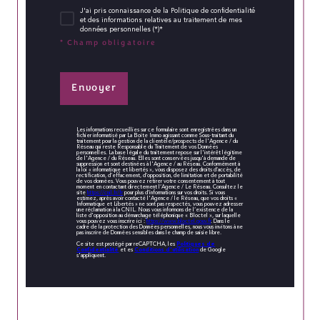
J'ai pris connaissance de la Politique de confidentialité
et des informations relatives au traitement de mes
données personnelles (*)*
* Champ obligatoire
Envoyer
Les informations recueillies sur ce formulaire sont enregistrées dans un
fichier informatisé par La Boite Immo agissant comme Sous-traitant du
traitement pour la gestion de la clientèle/prospects de l'Agence / du
Réseau qui reste Responsable du Traitement de vos Données
personnelles. La base légale du traitement repose sur l'intérêt légitime
de l'Agence / du Réseau. Elles sont conservées jusqu'à demande de
suppression et sont destinées à l'Agence / au Réseau. Conformément à
la loi « informatique et libertés », vous disposez des droits d’accès, de
rectification, d’effacement, d’opposition, de limitation et de portabilité
de vos données. Vous pouvez retirer votre consentement à tout
moment en contactant directement l’Agence / Le Réseau. Consultez le
site
https://cnil.fr/fr
pour plus d’informations sur vos droits. Si vous
estimez, après avoir contacté l'Agence / le Réseau, que vos droits «
Informatique et Libertés » ne sont pas respectés, vous pouvez adresser
une réclamation à la CNIL. Nous vous informons de l’existence de la
liste d'opposition au démarchage téléphonique « Bloctel », sur laquelle
vous pouvez vous inscrire ici :
https://www.bloctel.gouv.fr
. Dans le
cadre de la protection des Données personnelles, nous vous invitons à ne
pas inscrire de Données sensibles dans le champ de saisie libre.
Politiques de
Ce site est protégé par reCAPTCHA, les
Confidentialité
Conditions d'utilisation
et es
de Google
s'appliquent.