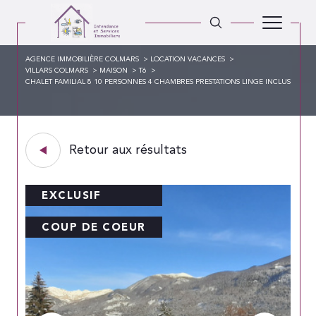
AGENCE IMMOBILIÈRE COLMARS
LOCATION VACANCES
VILLARS COLMARS
MAISON
T6
CHALET FAMILIAL 8 10 PERSONNES 4 CHAMBRES PRESTATIONS LINGE INCLUS
Retour aux résultats
EXCLUSIF
COUP DE COEUR