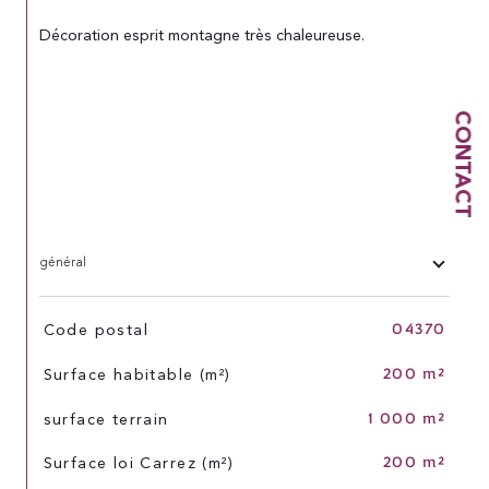
Décoration esprit montagne très chaleureuse.
CONTACT
général
04370
TRAD_SIROCCO_Caracteristique
Valeurs
Code postal
200 m²
Surface habitable (m²)
1 000 m²
surface terrain
200 m²
Surface loi Carrez (m²)