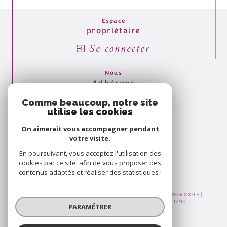
Espace
propriétaire
Se connecter
Nous
Adhérons
Comme beaucoup, notre site
utilise les cookies
On aimerait vous accompagner pendant
votre visite.
En poursuivant, vous acceptez l'utilisation des
cookies par ce site, afin de vous proposer des
contenus adaptés et réaliser des statistiques !
© 2026 | TOUS DROITS RÉSERVÉS | TRADUCTION POWERED BY GOOGLE |
PLAN DU SITE
MENTIONS LÉGALES
ADMIN
NOS LIENS
PARAMÉTRER
POLITIQUE RGPD
COOKIES