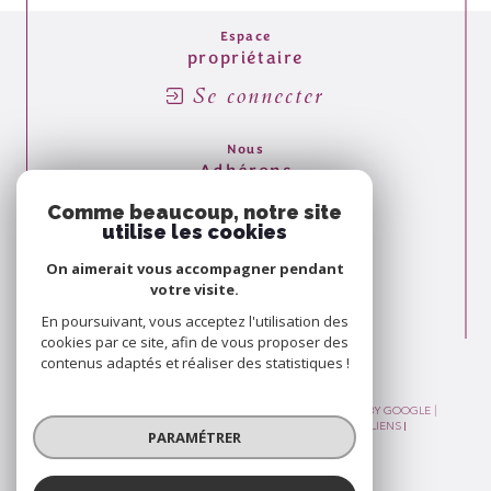
Espace
propriétaire
Se connecter
Nous
Adhérons
Comme beaucoup, notre site
utilise les cookies
On aimerait vous accompagner pendant
votre visite.
En poursuivant, vous acceptez l'utilisation des
cookies par ce site, afin de vous proposer des
contenus adaptés et réaliser des statistiques !
© 2026 | TOUS DROITS RÉSERVÉS | TRADUCTION POWERED BY GOOGLE |
PLAN DU SITE
MENTIONS LÉGALES
ADMIN
NOS LIENS
PARAMÉTRER
POLITIQUE RGPD
COOKIES