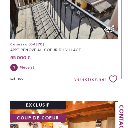
Colmars (04370)
APPT RÉNOVÉ AU COEUR DU VILLAGE
65 000 €
1
Pièce(s)
Sélectionner
Réf : 165
EXCLUSIF
CONTACT
COUP DE COEUR