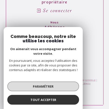
propriétaire
Se connecter
Nous
Adhérons
Comme beaucoup, notre site
utilise les cookies
On aimerait vous accompagner pendant
votre visite.
En poursuivant, vous acceptez l'utilisation des
cookies par ce site, afin de vous proposer des
contenus adaptés et réaliser des statistiques !
© 2026 | TOUS DROITS RÉSERVÉS | TRADUCTION POWERED BY GOOGLE |
PLAN DU SITE
MENTIONS LÉGALES
ADMIN
NOS LIENS
PARAMÉTRER
POLITIQUE RGPD
COOKIES
TOUT ACCEPTER