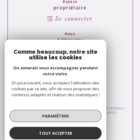
Espace
propriétaire
Se connecter
Nous
Adhérons
Comme beaucoup, notre site
utilise les cookies
On aimerait vous accompagner pendant
votre visite.
En poursuivant, vous acceptez l'utilisation des
cookies par ce site, afin de vous proposer des
contenus adaptés et réaliser des statistiques !
© 2026 | TOUS DROITS RÉSERVÉS | TRADUCTION POWERED BY GOOGLE |
PLAN DU SITE
MENTIONS LÉGALES
ADMIN
NOS LIENS
PARAMÉTRER
POLITIQUE RGPD
COOKIES
TOUT ACCEPTER