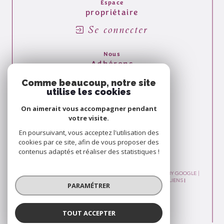
Espace
propriétaire
Se connecter
Nous
Adhérons
Comme beaucoup, notre site
utilise les cookies
On aimerait vous accompagner pendant
votre visite.
En poursuivant, vous acceptez l'utilisation des
cookies par ce site, afin de vous proposer des
contenus adaptés et réaliser des statistiques !
© 2026 | TOUS DROITS RÉSERVÉS | TRADUCTION POWERED BY GOOGLE |
PLAN DU SITE
MENTIONS LÉGALES
ADMIN
NOS LIENS
PARAMÉTRER
POLITIQUE RGPD
COOKIES
TOUT ACCEPTER