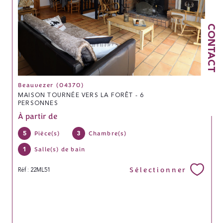
CONTACT
Beauvezer (04370)
MAISON TOURNÉE VERS LA FORÊT - 6
PERSONNES
À partir de
5
3
Pièce(s)
Chambre(s)
1
Salle(s) de bain
Sélectionner
Réf : 22ML51