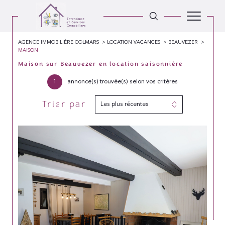
AGENCE IMMOBILIÈRE COLMARS
LOCATION VACANCES
BEAUVEZER
MAISON
Maison sur Beauvezer en location saisonnière
1
annonce(s) trouvée(s) selon vos critères
Trier par
Les plus récentes