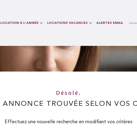
Voir les
0
annonces
LOCATION À L'ANNÉE
LOCATIONS VACANCES
ALERTES EMAIL
RTEMENT
T3
Conciergerie
Réception des locataires
Vide
uer
Estimer
1
LOCALISATION
uer
Estimer
BUDGET
isonnier
s
3 Pièces
1
LOCALISATION
BUDGET
isonnier
Désolé,
 ANNONCE TROUVÉE SELON VOS C
s
3 Pièces
Effectuez une nouvelle recherche en modifiant vos critères