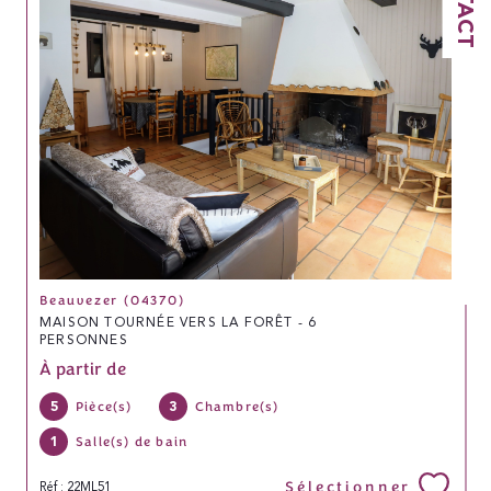
Beauvezer (04370)
MAISON TOURNÉE VERS LA FORÊT - 6
PERSONNES
À partir de
5
3
Pièce(s)
Chambre(s)
1
Salle(s) de bain
Sélectionner
Réf : 22ML51